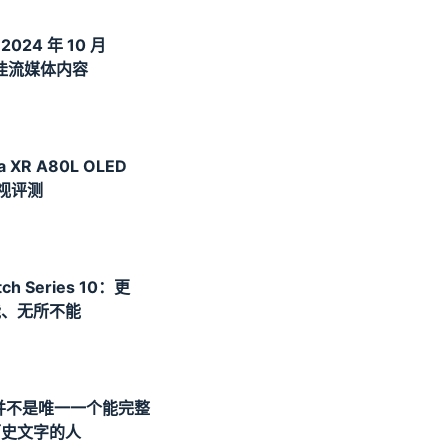
024 年 10 月
 最佳流媒体内容
a XR A80L OLED
电视评测
1
tch Series 10：更
能、无所不能
0
并不是唯一一个能完整
历史文字的人