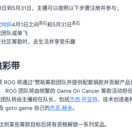
月1日到5月31日，主播可以按照以下步骤注册并参与；
英石
英石
款
倾斜
4月1日之间
和5月31日
款团队或单飞
在社区筹款时，去生活并享受乐趣
雄彩带
华硕 ROG 将通过“赞助筹款团队并提供配套捐款并贡献产品
ROG 团队将由频繁的 Game On Cancer 筹款活动担
款团队将由主播担任队长，包括
杰西·怀亚特
、技术创造者
 goto.game 自己的
杰克·赫多
。
达到某些筹款目标后将有资格解锁一系列奖品。