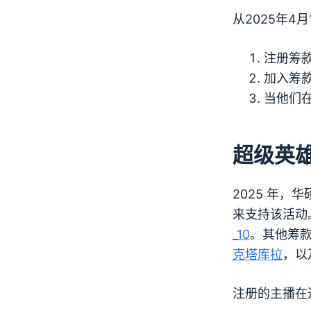
从2025年4
注册筹
加入筹
当他们
超级英
2025 年，
来支持该活动。 
_10
。其他筹
克塔库拉
，以及
注册的主播在