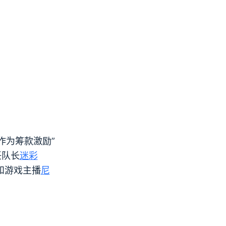
作为筹款激励”
任队长
迷彩
和游戏主播
尼