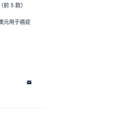
色（前 5 款）
5 万澳元用于癌症
。