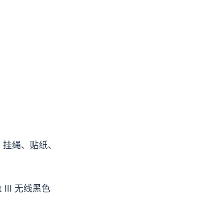
 恤、挂绳、贴纸、
t III 无线黑色