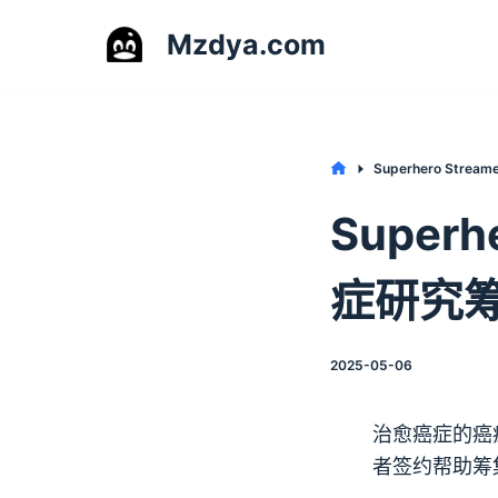
S
Mzdya.com
k
i
p
t
Home
Superhero Str
o
Superh
c
o
n
症研究
t
e
2025-05-06
n
t
治愈癌症的癌
者签约帮助筹