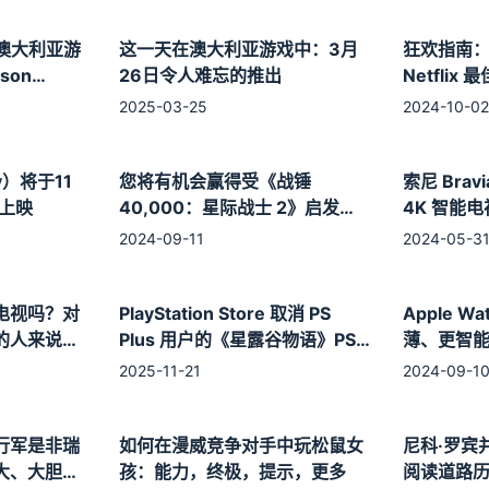
澳大利亚游
这一天在澳大利亚游戏中：3月
狂欢指南：2
son
26日令人难忘的推出
Netflix
2025-03-25
2024-10-02
ly）将于11
您将有机会赢得受《战锤
索尼 Bravi
日上映
40,000：星际战士 2》启发的
4K 智能
Xbox Series X 游戏机
2024-09-11
2024-05-3
电视吗？对
PlayStation Store 取消 PS
Apple Wa
的人来说，
Plus 用户的《星露谷物语》PS
薄、更智
Vita 交叉购买所有权，并发送退
2025-11-21
2024-09-1
款电子邮件
行军是非瑞
如何在漫威竞争对手中玩松鼠女
尼科·罗宾
大、大胆、
孩：能力，终极，提示，更多
阅读道路